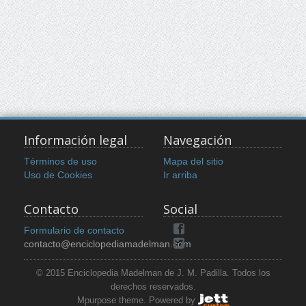
Información legal
Navegación
Términos de uso
Mapa del sitio
Uso de Cookies
Ir arriba
Contacto
Social
Formulario de contacto
contacto@enciclopediamadelman.com
© 2015 Enciclopedia Madelman de J. M. Padilla. Todos los
derechos reservados.
Mpurpose theme. Powered by