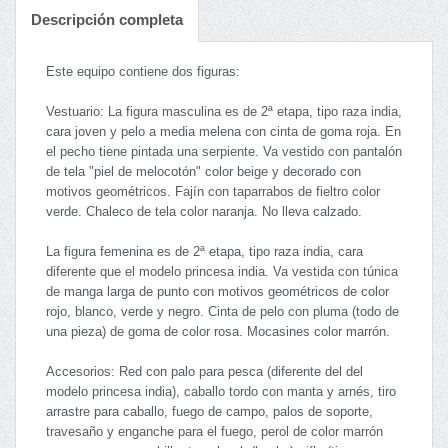
Descripción completa
Este equipo contiene dos figuras:
Vestuario: La figura masculina es de 2ª etapa, tipo raza india,
cara joven y pelo a media melena con cinta de goma roja. En
el pecho tiene pintada una serpiente. Va vestido con pantalón
de tela "piel de melocotón" color beige y decorado con
motivos geométricos. Fajín con taparrabos de fieltro color
verde. Chaleco de tela color naranja. No lleva calzado.
La figura femenina es de 2ª etapa, tipo raza india, cara
diferente que el modelo princesa india. Va vestida con túnica
de manga larga de punto con motivos geométricos de color
rojo, blanco, verde y negro. Cinta de pelo con pluma (todo de
una pieza) de goma de color rosa. Mocasines color marrón.
Accesorios: Red con palo para pesca (diferente del del
modelo princesa india), caballo tordo con manta y arnés, tiro
arrastre para caballo, fuego de campo, palos de soporte,
travesaño y enganche para el fuego, perol de color marrón