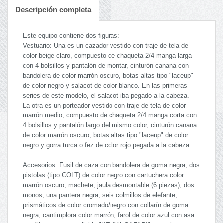
Descripción completa
Este equipo contiene dos figuras:
Vestuario: Una es un cazador vestido con traje de tela de
color beige claro, compuesto de chaqueta 2/4 manga larga
con 4 bolsillos y pantalón de montar, cinturón canana con
bandolera de color marrón oscuro, botas altas tipo "laceup"
de color negro y salacot de color blanco. En las primeras
series de este modelo, el salacot iba pegado a la cabeza.
La otra es un porteador vestido con traje de tela de color
marrón medio, compuesto de chaqueta 2/4 manga corta con
4 bolsillos y pantalón largo del mismo color, cinturón canana
de color marrón oscuro, botas altas tipo "laceup" de color
negro y gorra turca o fez de color rojo pegada a la cabeza.
Accesorios: Fusil de caza con bandolera de goma negra, dos
pistolas (tipo COLT) de color negro con cartuchera color
marrón oscuro, machete, jaula desmontable (6 piezas), dos
monos, una pantera negra, seis colmillos de elefante,
prismáticos de color cromado/negro con collarín de goma
negra, cantimplora color marrón, farol de color azul con asa