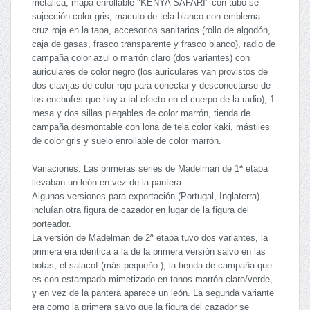
metálica, mapa enrollable "KENYA SAFARI" con tubo se
sujección color gris, macuto de tela blanco con emblema
cruz roja en la tapa, accesorios sanitarios (rollo de algodón,
caja de gasas, frasco transparente y frasco blanco), radio de
campaña color azul o marrón claro (dos variantes) con
auriculares de color negro (los auriculares van provistos de
dos clavijas de color rojo para conectar y desconectarse de
los enchufes que hay a tal efecto en el cuerpo de la radio), 1
mesa y dos sillas plegables de color marrón, tienda de
campaña desmontable con lona de tela color kaki, mástiles
de color gris y suelo enrollable de color marrón.
Variaciones: Las primeras series de Madelman de 1ª etapa
llevaban un león en vez de la pantera.
Algunas versiones para exportación (Portugal, Inglaterra)
incluían otra figura de cazador en lugar de la figura del
porteador.
La versión de Madelman de 2ª etapa tuvo dos variantes, la
primera era idéntica a la de la primera versión salvo en las
botas, el salacof (más pequeño ), la tienda de campaña que
es con estampado mimetizado en tonos marrón claro/verde,
y en vez de la pantera aparece un león. La segunda variante
era como la primera salvo que la figura del cazador se