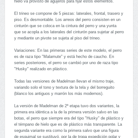
hielo va provisto de agujeros para fijar estos elementos.
El trineo se compone de 5 piezas: laterales, frontal, trasero y
piso. Es desmontable. Los arreos del perro consisten en un
cinturón que se coloca en la cintura del perro y una yunta
que se acopla a los laterales del cinturón para sujetar al perro
y mediante un pivote se sujeta al piso del trineo.
Variaciones: En las primeras series de este modelo, el perro
es de raza tipo "Malamute" y está hecho de caucho. En
series posteriores, el perro se cambió por uno de raza tipo
"Husky" realizado en plástico.
Todas las versiones de Madelman llevan el mismo traje,
variando solo el tono y textura de la tela y del borreguito
(blanco los antiguos y marrón los más modernos).
La versión de Madelman de 2ª etapa tuvo dos variantes, la
primera era idéntica a la de la primera versión salvo en las
botas, el perro que siempre era del tipo "Husky" de plástico y
el témpano de hielo que es de plástico más transparente. La
segunda variante era como la primera salvo que una figura
de esquimal se sustituyó, por la de tropa expedición polar y