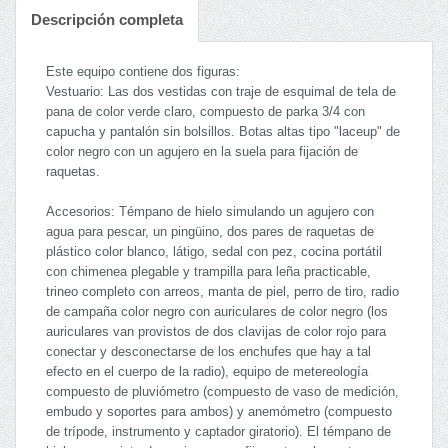
Descripción completa
Este equipo contiene dos figuras:
Vestuario: Las dos vestidas con traje de esquimal de tela de
pana de color verde claro, compuesto de parka 3/4 con
capucha y pantalón sin bolsillos. Botas altas tipo "laceup" de
color negro con un agujero en la suela para fijación de
raquetas.
Accesorios: Témpano de hielo simulando un agujero con
agua para pescar, un pingüino, dos pares de raquetas de
plástico color blanco, látigo, sedal con pez, cocina portátil
con chimenea plegable y trampilla para leña practicable,
trineo completo con arreos, manta de piel, perro de tiro, radio
de campaña color negro con auriculares de color negro (los
auriculares van provistos de dos clavijas de color rojo para
conectar y desconectarse de los enchufes que hay a tal
efecto en el cuerpo de la radio), equipo de metereología
compuesto de pluviómetro (compuesto de vaso de medición,
embudo y soportes para ambos) y anemómetro (compuesto
de trípode, instrumento y captador giratorio). El témpano de