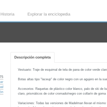
Historia
Explorar la enciclopedia
Descripción completa
Vestuario: Traje de esquimal de tela de pana de color verde cl
75
Botas altas tipo "laceup" de color negro con un agujero en la sue
tar
ual
Accesorios: Raquetas de plástico color blanco, palo de ski de 
ón
claro, prismáticos de color cromado/negro con collarín de goma 
Variaciones: Todas las versiones de Madelman llevan el mismo tra