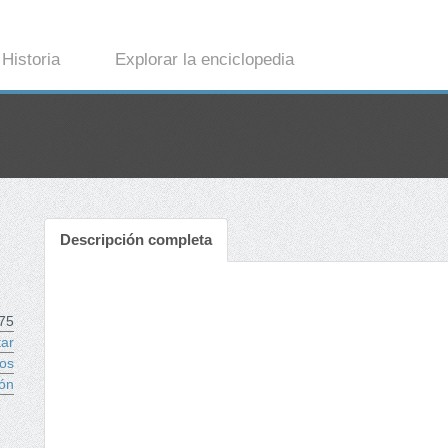
Historia
Explorar la enciclopedia
Descripción completa
75
tar
ios
ón