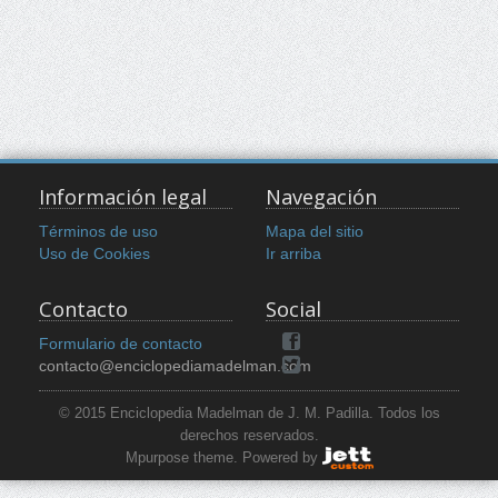
Información legal
Navegación
Términos de uso
Mapa del sitio
Uso de Cookies
Ir arriba
Contacto
Social
Formulario de contacto
contacto@enciclopediamadelman.com
© 2015 Enciclopedia Madelman de J. M. Padilla. Todos los
derechos reservados.
Mpurpose theme. Powered by