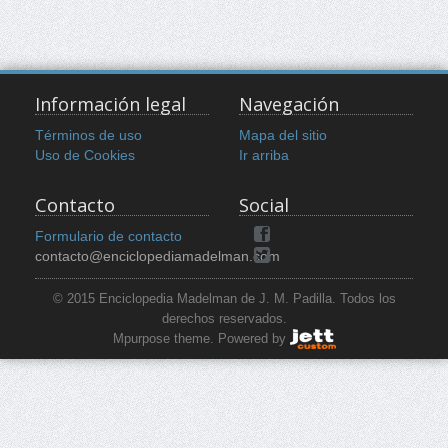
Información legal
Navegación
Términos de uso
Mapa del sitio
Uso de Cookies
Ir arriba
Contacto
Social
Formulario de contacto
contacto@enciclopediamadelman.com
© 2015 Enciclopedia Madelman de J. M. Padilla. Todos los
derechos reservados.
Mpurpose theme. Powered by