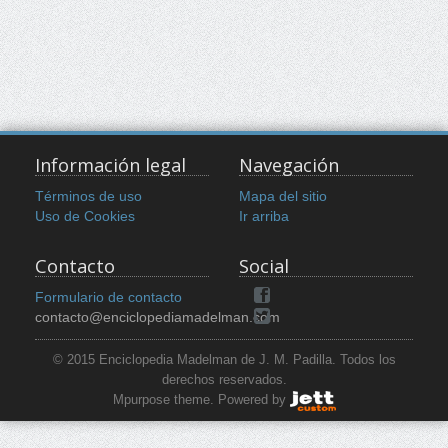
Información legal
Navegación
Términos de uso
Mapa del sitio
Uso de Cookies
Ir arriba
Contacto
Social
Formulario de contacto
contacto@enciclopediamadelman.com
© 2015 Enciclopedia Madelman de J. M. Padilla. Todos los
derechos reservados.
Mpurpose theme. Powered by