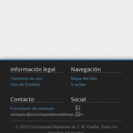
Información legal
Navegación
Términos de uso
Mapa del sitio
Uso de Cookies
Ir arriba
Contacto
Social
Formulario de contacto
contacto@enciclopediamadelman.com
© 2015 Enciclopedia Madelman de J. M. Padilla. Todos los
derechos reservados.