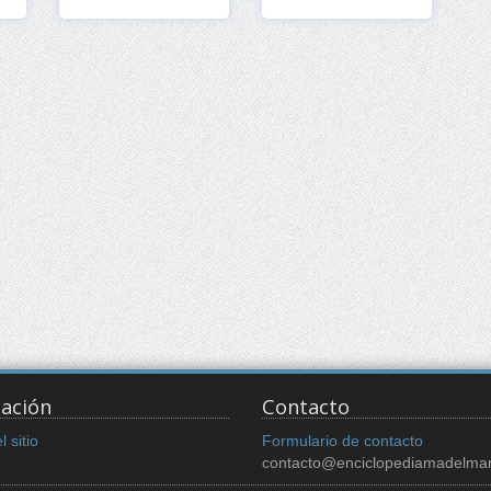
Ver
Ver
ación
Contacto
 sitio
Formulario de contacto
contacto@enciclopediamadelma