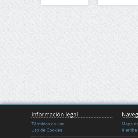
Ver
Ver
Información legal
Naveg
Términos de uso
Mapa del
Uso de Cookies
Ir arriba