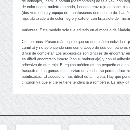
de vendajes), camilla portátil (desmontable) de tela kaki con la
de color negro, muleta cromada, bandera cruz roja de papel plast
(dos versiones) y equipo de transfusiones compuesto de: bastón
rojo, abrazadera de color negro y catéter con brazalete del mism
Variantes: Este modelo solo fue editado en el modelo de Madel
Comentarios: Posee más equipo que su compañero individual, per
camilla) y no se entiende sino como apoyo de sus compañeros de
difícil de completar. Los accesorios son difíciles de encontrar 
es difícil encontrarlo intacto (con el barbuquejo) y con el adhesiv
adhesivo de cruz roja. El equipo médico es tan pequeño que sol
frasquitos. Las gomas que servían de vendas se perdían fácilme
petrificadas. El accesorio más difícil es la muleta. Hay que poner
cinturón ya que el cierre tiene tendencia a romperse. Es muy difí