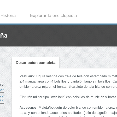
Historia
Explorar la enciclopedia
aña
Descripción completa
Vestuario: Figura vestida con traje de tela con estampado mim
2/4 manga larga con 4 bolsillos y pantalón largo sin bolsillos. C
75
emblema cruz roja en el frontal. Brazalete de tela blanco con cru
tar
co
Cinturón militar tipo "web belt" con bolsillos de munición y bota
ón
Accesorios: Maleta/botiquín de color blanco con emblema cruz ro
tapa, y conteniendo accesorios sanitarios (rollo de algodón, caj