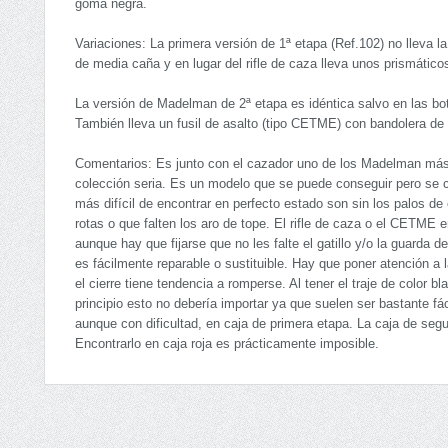
goma negra.
Variaciones: La primera versión de 1ª etapa (Ref.102) no lleva l
de media caña y en lugar del rifle de caza lleva unos prismático
La versión de Madelman de 2ª etapa es idéntica salvo en las bo
También lleva un fusil de asalto (tipo CETME) con bandolera de
Comentarios: Es junto con el cazador uno de los Madelman más 
colección seria. Es un modelo que se puede conseguir pero se co
más difícil de encontrar en perfecto estado son sin los palos 
rotas o que falten los aro de tope. El rifle de caza o el CETME e
aunque hay que fijarse que no les falte el gatillo y/o la guarda 
es fácilmente reparable o sustituible. Hay que poner atención a l
el cierre tiene tendencia a romperse. Al tener el traje de colo
principio esto no debería importar ya que suelen ser bastante fá
aunque con dificultad, en caja de primera etapa. La caja de segu
Encontrarlo en caja roja es prácticamente imposible.