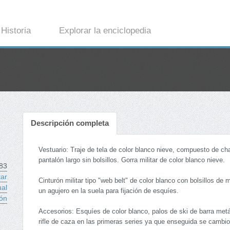
Historia
Explorar la enciclopedia
Descripción completa
Vestuario: Traje de tela de color blanco nieve, compuesto de c
pantalón largo sin bolsillos. Gorra militar de color blanco nieve.
83
tar
Cinturón militar tipo "web belt" de color blanco con bolsillos de 
ual
un agujero en la suela para fijación de esquíes.
ón
Accesorios: Esquíes de color blanco, palos de ski de barra met
rifle de caza en las primeras series ya que enseguida se cambio