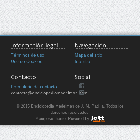
Información legal
Navegación
Términos de uso
Mapa del sitio
Uso de Cookies
Ir arriba
Contacto
Social
Formulario de contacto
contacto@enciclopediamadelman.com
© 2015 Enciclopedia Madelman de J. M. Padilla. Todos los
derechos reservados.
Mpurpose theme. Powered by