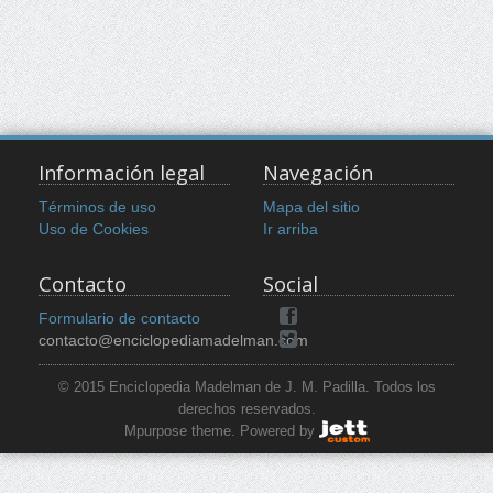
Información legal
Navegación
Términos de uso
Mapa del sitio
Uso de Cookies
Ir arriba
Contacto
Social
Formulario de contacto
contacto@enciclopediamadelman.com
© 2015 Enciclopedia Madelman de J. M. Padilla. Todos los
derechos reservados.
Mpurpose theme. Powered by