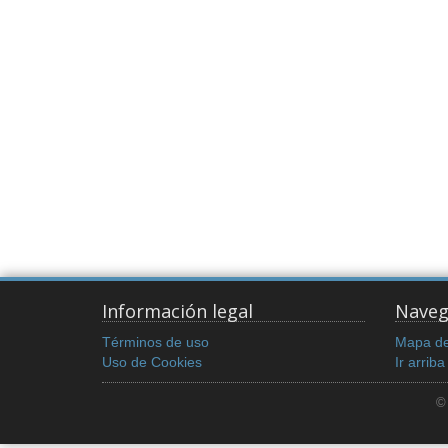
Información legal
Naveg
Términos de uso
Mapa del
Uso de Cookies
Ir arriba
©