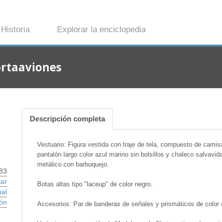
Historia
Explorar la enciclopedia
ortaaviones
Descripción completa
Vestuario: Figura vestida con traje de tela, compuesto de camisa
pantalón largo color azul marino sin bolsillos y chaleco salvavi
metálico con barbuquejo.
83
tar
Botas altas tipo "laceup" de color negro.
ual
ón
Accesorios: Par de banderas de señales y prismáticos de color