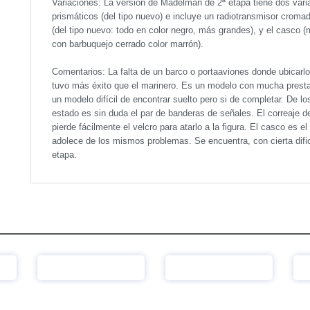
Variaciones: La versión de Madelman de 2ª etapa tiene dos varian
prismáticos (del tipo nuevo) e incluye un radiotransmisor cromad
(del tipo nuevo: todo en color negro, más grandes), y el casco 
con barbuquejo cerrado color marrón).
Comentarios: La falta de un barco o portaaviones donde ubicarlo 
tuvo más éxito que el marinero. Es un modelo con mucha prestan
un modelo difícil de encontrar suelto pero si de completar. De lo
estado es sin duda el par de banderas de señales. El correaje 
pierde fácilmente el velcro para atarlo a la figura. El casco es e
adolece de los mismos problemas. Se encuentra, con cierta difi
etapa.
Ver
Ver