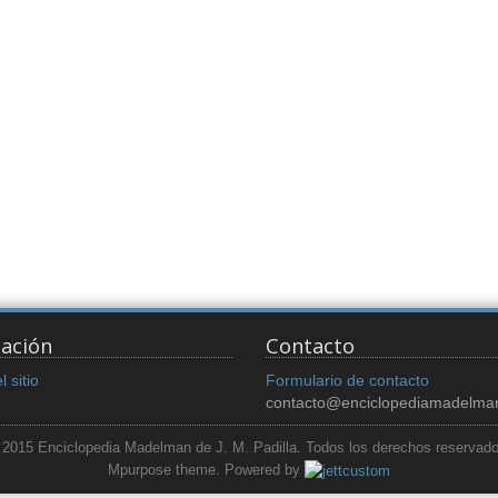
ación
Contacto
 sitio
Formulario de contacto
contacto@enciclopediamadelma
 2015 Enciclopedia Madelman de J. M. Padilla. Todos los derechos reservado
Mpurpose theme. Powered by