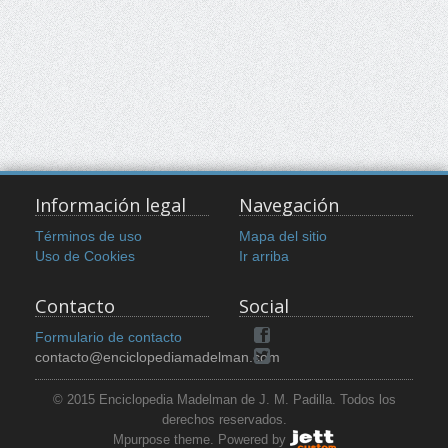
Información legal
Navegación
Términos de uso
Mapa del sitio
Uso de Cookies
Ir arriba
Contacto
Social
Formulario de contacto
contacto@enciclopediamadelman.com
© 2015 Enciclopedia Madelman de J. M. Padilla. Todos los
derechos reservados.
Mpurpose theme. Powered by