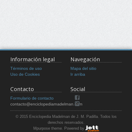
Información legal
Navegación
Términos de uso
Mapa del sitio
Uso de Cookies
Ir arriba
Contacto
Social
Formulario de contacto
contacto@enciclopediamadelman.com
© 2015 Enciclopedia Madelman de J. M. Padilla. Todos los
derechos reservados.
Mpurpose theme. Powered by