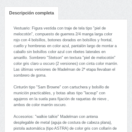
Descripción completa
Vestuario: Figura vestida con traje de tela tipo "piel de
melocotón", compuesto de guerrera 2/4 manga larga color
rojo con 4 bolsillos, botones dorados en bolsillos y frontal,
cuello y hombreras en color azul, pantalón largo de montar a
caballo sin bolsillos color azul con ribetes laterales en
amarillo. Sombrero "Stetson" en textura "piel de melocotón"
color gris claro u oscuro (2 versiones) con cinta color marrón.
Las últimas versiones de Madelman de 2ª etapa llevaban el
sombrero de goma.
Cinturón tipo "Sam Browne" con cartuchera y bolsillo de
munición practicables, y botas altas tipo "laceup" con
agujeros en la suela para fijación de raquetas de nieve ,
ambos de color marrón oscuro.
Accesorios: "walkie talkie" Madelman con antena
desplegable de metal (aguja de costura de cabeza plana),
pistola automática (tipo ASTRA) de color gris con collarín de