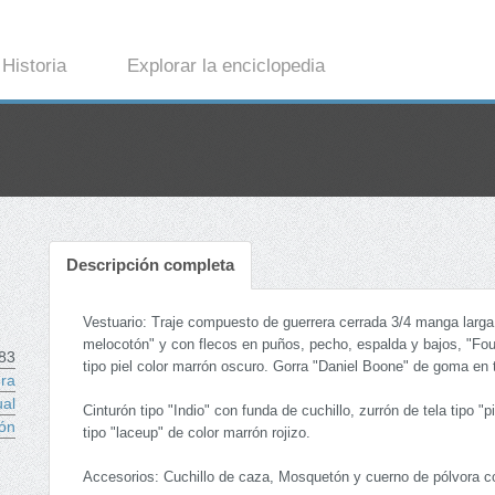
Historia
Explorar la enciclopedia
Descripción completa
Vestuario: Traje compuesto de guerrera cerrada 3/4 manga larga co
melocotón" y con flecos en puños, pecho, espalda y bajos, "Foula
83
tipo piel color marrón oscuro. Gorra "Daniel Boone" de goma en 
ra
ual
Cinturón tipo "Indio" con funda de cuchillo, zurrón de tela tipo 
ón
tipo "laceup" de color marrón rojizo.
Accesorios: Cuchillo de caza, Mosquetón y cuerno de pólvora c